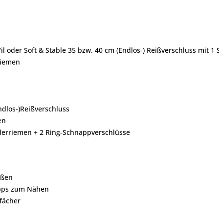
il oder Soft & Stable
35 bzw. 40 cm (Endlos-) Reißverschluss mit 1 
riemen
ndlos-)Reißverschluss
en
ederriemen + 2 Ring-Schnappverschlüsse
ößen
ipps zum Nähen
fächer