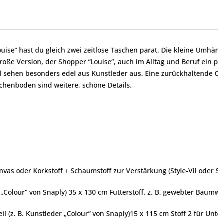
se” hast du gleich zwei zeitlose Taschen parat. Die kleine Umhäng
ße Version, der Shopper “Louise”, auch im Alltag und Beruf ein p
d sehen besonders edel aus Kunstleder aus. Eine zurückhaltende 
schenboden sind weitere, schöne Details.
anvas oder Korkstoff + Schaumstoff zur Verstärkung (Style-Vil oder S
r „Colour“ von Snaply) 35 x 130 cm Futterstoff, z. B. gewebter Baum
eil (z. B. Kunstleder „Colour“ von Snaply)15 x 115 cm Stoff 2 für Un