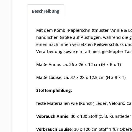
Beschreibung
Mit dem Kombi-Papierschnittmuster “Annie & Loui
handlichen Größe auf Ausflügen, während die gro
einen nach innen versetzten Reißverschluss un
Verarbeitung sowie ein raffiniert gesteppter Ta
Maße Annie: ca. 26 x 26 x 12 cm (H x B x T)
Maße Louise: ca. 37 x 28 x 12,5 cm (H x B x T)
Stoffempfehlung:
feste Materialien wie (Kunst-) Leder, Velours, C
Vebrauch Annie:
30 x 130 Stoff (z. B. Kunstlede
V
erbrauch Louise
: 30 x 120 cm Stoff 1 für Obert