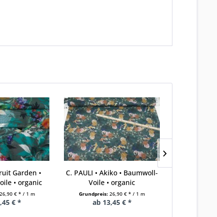
Fruit Garden •
C. PAULI • Akiko • Baumwoll-
C. PAULI
ile • organic
Voile • organic
Baumwoll-V
26,90 € * / 1 m
Grundpreis:
26,90 € * / 1 m
Grundprei
,45 € *
ab 13,45 € *
ab 1