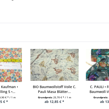
t Kaufman •
BIO Baumwollstoff Voile C.
C. PAULI • 
ing 5 •...
Pauli Masa Blätter...
Baumwoll-Vo
9,90 € * / 1 m
Grundpreis:
25,70 € * / 1 m
Grundpreis:
5 € *
ab 12,85 € *
ab 13