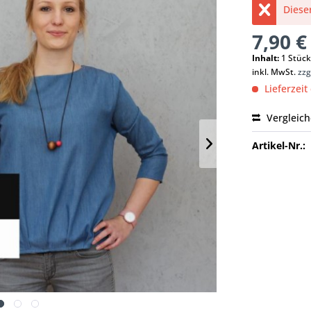
Dieser
7,90 €
Inhalt:
1 Stüc
inkl. MwSt.
zzg
Lieferzeit
Vergleic
Artikel-Nr.: