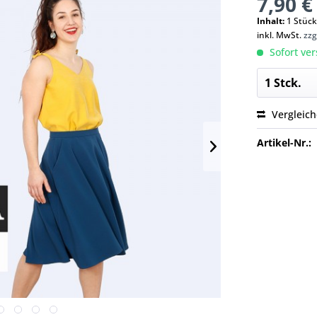
7,90 €
Inhalt:
1 Stüc
inkl. MwSt.
zzg
Sofort ver
Vergleic
Artikel-Nr.: