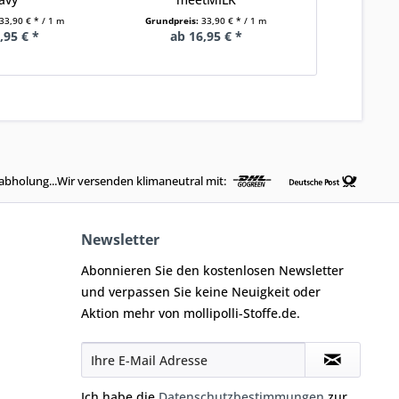
33,90 € * / 1 m
Grundpreis:
33,90 € * / 1 m
Grundprei
,95 € *
ab 16,95 € *
ab 
abholung...Wir versenden klimaneutral mit:
Newsletter
Abonnieren Sie den kostenlosen Newsletter
und verpassen Sie keine Neuigkeit oder
Aktion mehr von mollipolli-Stoffe.de.
Ich habe die
Datenschutzbestimmungen
zur