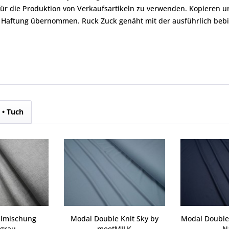
 für die Produktion von Verkaufsartikeln zu verwenden. Kopieren u
ne Haftung übernommen. Ruck Zuck genäht mit der ausführlich bebil
 • Tuch
llmischung
Modal Double Knit Sky by
Modal Double
rgrau
meetMILK
N