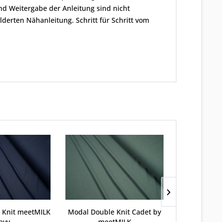
nd Weitergabe der Anleitung sind nicht
derten Nähanleitung. Schritt für Schritt vom
 Knit meetMILK
Modal Double Knit Cadet by
Viskose Sa
avy
meetMILK
au