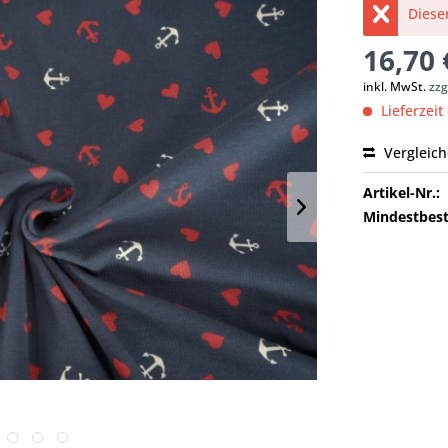
Dieser
16,70 
inkl. MwSt.
zzg
Lieferzeit
Vergleic
Artikel-Nr.:
Mindestbest