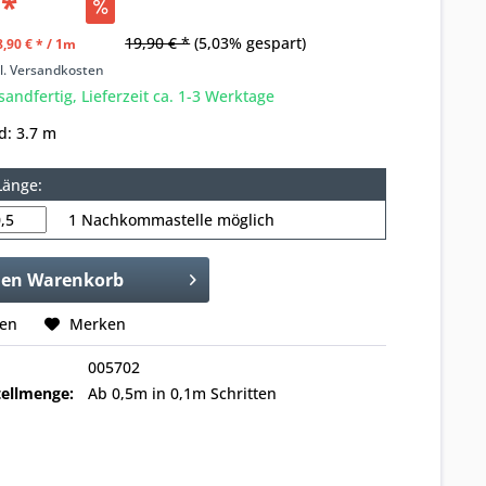
 *
19,90 € *
(5,03% gespart)
,90 € * / 1m
l. Versandkosten
sandfertig, Lieferzeit ca. 1-3 Werktage
d: 3.7 m
Länge:
1 Nachkommastelle möglich
den
Warenkorb
hen
Merken
005702
ellmenge:
Ab 0,5m in 0,1m Schritten