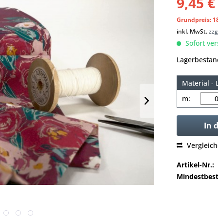
9,45 €
Grundpreis: 18
inkl. MwSt.
zzg
Sofort ver
Lagerbestan
Material - 
m:
In 
Vergleic
Artikel-Nr.:
Mindestbest