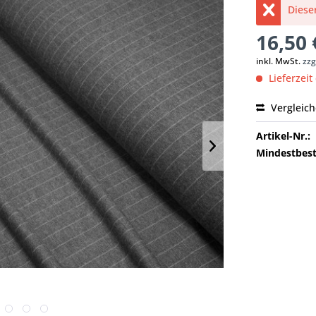
Dieser
16,50 
inkl. MwSt.
zzg
Lieferzeit
Vergleic
Artikel-Nr.:
Mindestbest