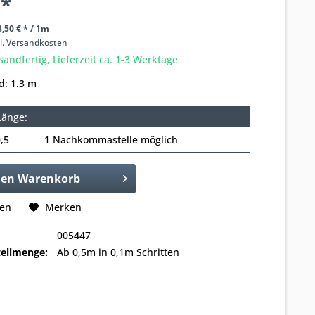
 *
,50 € * / 1m
l. Versandkosten
sandfertig, Lieferzeit ca. 1-3 Werktage
d: 1.3 m
Länge:
1 Nachkommastelle möglich
den
Warenkorb
hen
Merken
005447
ellmenge:
Ab 0,5m in 0,1m Schritten