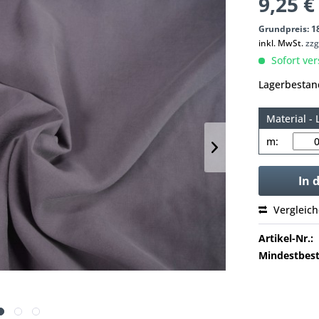
9,25 €
Grundpreis: 18
inkl. MwSt.
zzg
Sofort ver
Lagerbestan
Material - 
m:
In 
Vergleic
Artikel-Nr.:
Mindestbest