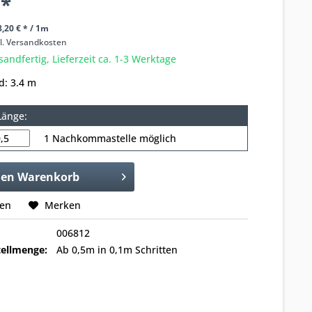
 *
,20 € * / 1m
l. Versandkosten
sandfertig, Lieferzeit ca. 1-3 Werktage
d: 3.4 m
Länge:
1 Nachkommastelle möglich
den
Warenkorb
hen
Merken
006812
ellmenge:
Ab 0,5m in 0,1m Schritten