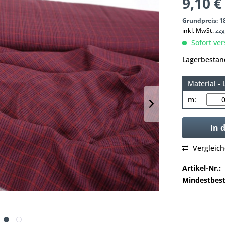
9,10 €
Grundpreis: 18
inkl. MwSt.
zzg
Sofort ver
Lagerbestan
Material - 
m:
In 
Vergleic
Artikel-Nr.:
Mindestbest