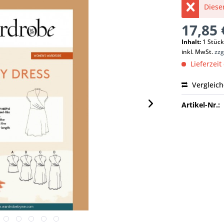
Dieser
17,85 
Inhalt:
1 Stüc
inkl. MwSt.
zzg
Lieferzeit
Vergleic
Artikel-Nr.: