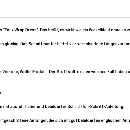
s "Faux Wrap Dress". Das heißt, es wirkt wie ein Wickelkleid ohne es z
um glockig. Das Schnittmuster bietet vier verschiedene Längenvarian
e
,
Viskose
, Wolle,
Modal
… Der Stoff sollte einen weichen Fall haben 
n
n mit ausführlicher und bebilderter Schritt-für-Schritt-Anleitung.
ortgeschrittene Anfänger, die sich mit gut bebilderten englischen An