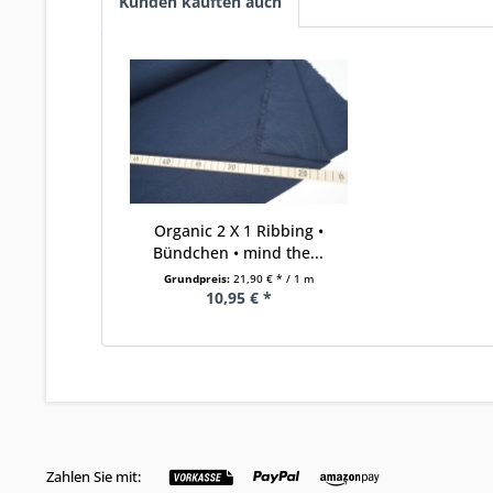
Kunden kauften auch
Organic 2 X 1 Ribbing •
Bündchen • mind the...
Grundpreis:
21,90 € * / 1 m
10,95 € *
Zahlen Sie mit: