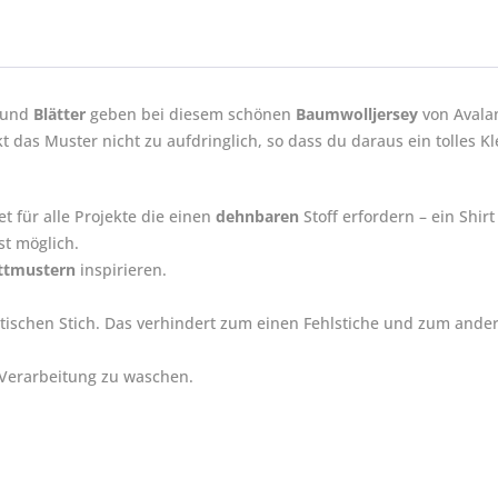
und
Blätter
geben bei diesem schönen
Baumwolljersey
von Avala
t das Muster nicht zu aufdringlich, so dass du daraus ein tolles 
t für alle Projekte die einen
dehnbaren
Stoff erfordern – ein Shir
st möglich.
ttmustern
inspirieren.
ischen Stich. Das verhindert zum einen Fehlstiche und zum andere
r Verarbeitung zu waschen.