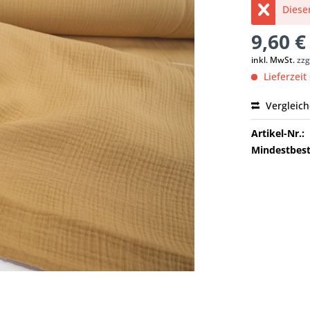
Dieser
9,60 €
inkl. MwSt.
zzg
Lieferzeit
Vergleic
Artikel-Nr.:
Mindestbest