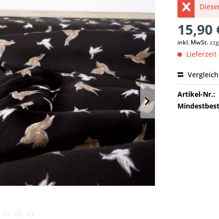
Dieser
15,90 
inkl. MwSt.
zzg
Lieferzeit
Vergleic
Artikel-Nr.:
Mindestbest