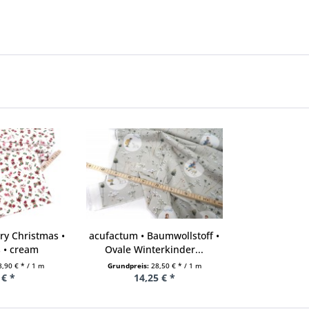
ry Christmas •
acufactum • Baumwollstoff •
 • cream
Ovale Winterkinder...
8,90 € * / 1 m
Grundpreis:
28,50 € * / 1 m
 € *
14,25 € *